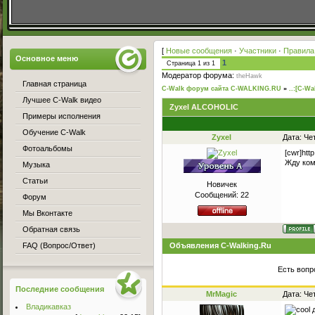
[
Новые сообщения
·
Участники
·
Правила
Основное меню
1
Страница
1
из
1
Модератор форума:
theHawk
Главная страница
C-Walk форум сайта C-WALKING.RU
»
..:[C-Wa
Лучшее C-Walk видео
Zyxel ALCOHOLIC
Примеры исполнения
Обучение C-Walk
Zyxel
Дата: Че
Фотоальбомы
[cwr]htt
Жду ком
Музыка
Статьи
Новичек
Сообщений:
22
Форум
Мы Вконтакте
Обратная связь
FAQ (Вопрос/Ответ)
Объявления C-Walking.Ru
Есть вопр
Последние сообщения
MrMagic
Дата: Че
Владикавказ
д