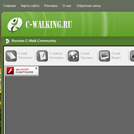
Главная
Карта сайта
Реклама
О нас
Обратная связь
Russian C-Walk Community
C-walk
C-walkers
С-walk
С-walk
Обучение
Интервью
Турниры
Видео