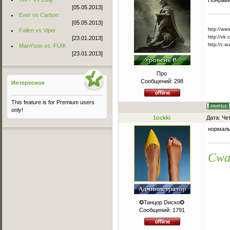
Понрави
[05.05.2013]
Ever vs Carbon
[05.05.2013]
http://w
Fallen vs Viper
http://vk.
[23.01.2013]
http://c-w
ManYson vs. FUIK
[23.01.2013]
Про
Сообщений:
298
Интересное
This feature is for Premium users
only!
1ockki
Дата: Че
нормаль
Cwa
✪Танцор Dиско✪
Сообщений:
1791