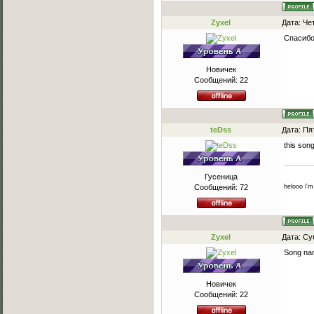
Zyxel
Дата: Че
Спасибо 
Новичек
Сообщений:
22
teDss
Дата: Пя
this son
Гусеница
helooo i'
Сообщений:
72
Zyxel
Дата: Су
Song nam
Новичек
Сообщений:
22