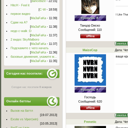
[
dancebize
- 22:15]
HitcH - Feel it
[
C-W
- 18:59]
первое видео
I Like Tha
[
Ma3aFaKa
- 11:39]
Сдам на А?
Танцор Dиско
[
Ma3aFaKa
- 11:38]
Сообщений:
110
недо c-walk :D
[
Ma3aFaKa
- 11:37]
2 видос SkyMalboro
[
Ma3aFaKa
- 11:37]
Подскажите с чего начать
MaizeCop
Дата: Че
[
Ma3aFaKa
- 11:36]
ваще кр
базовые движения, укажите м...
[
Ma3aFaKa
- 11:35]
Сегодня нас посетили:
Сегодня нас посетили
0 юзеров
Господь
Онлайн баттлы
Сообщений:
620
Вызов на баттл
[19.07.2013]
Exsite vs Viper(win)
Frenetic
Дата: Че
[10.05.2013]
Sw!T vs Lisig