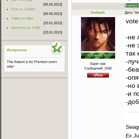
[05.05.2013]
Ever vs Carbon
theHawk
Дата: Че
[05.05.2013]
Fallen vs Viper
vote
[23.01.2013]
ManYson vs. FUIK
[23.01.2013]
-не
-не 
Интересное
так 
-лу
This feature is for Premium users
Super star
only!
-бе
Сообщений:
1040
-оп
-но
-и 
-до
Swagg
Ex Ju