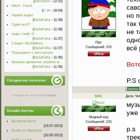
[
dancebize
- 22:15]
HitcH - Feel it
сав
[
C-W
- 18:59]
но п
первое видео
[
Ma3aFaKa
- 11:39]
так
Сдам на А?
[
Ma3aFaKa
- 11:38]
не т
недо c-walk :D
одно
[
Ma3aFaKa
- 11:37]
Про
2 видос SkyMalboro
всё 
Сообщений:
370
[
Ma3aFaKa
- 11:37]
Подскажите с чего начать
[
Ma3aFaKa
- 11:36]
базовые движения, укажите м...
Воте
[
Ma3aFaKa
- 11:35]
P.S 
Сегодня нас посетили:
Сегодня нас посетили
0 юзеров
5041
Дата: Че
муз
Онлайн баттлы
уже 
Модный кед
Вызов на баттл
Сообщений:
233
[19.07.2013]
p.s
Exsite vs Viper(win)
[10.05.2013]
трек
Sw!T vs Lisig