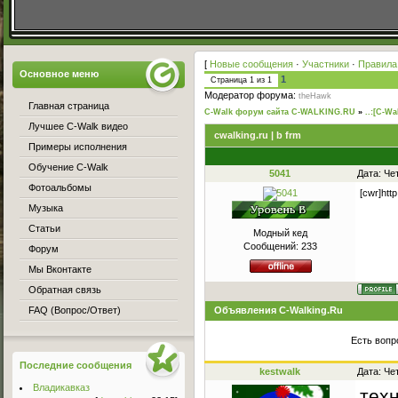
[
Новые сообщения
·
Участники
·
Правила
Основное меню
1
Страница
1
из
1
Модератор форума:
theHawk
Главная страница
C-Walk форум сайта C-WALKING.RU
»
..:[C-Wa
Лучшее C-Walk видео
cwalking.ru | b frm
Примеры исполнения
Обучение C-Walk
5041
Дата: Че
Фотоальбомы
[cwr]ht
Музыка
Статьи
Модный кед
Сообщений:
233
Форум
Мы Вконтакте
Обратная связь
FAQ (Вопрос/Ответ)
Объявления C-Walking.Ru
Есть вопр
Последние сообщения
kestwalk
Дата: Че
Владикавказ
тех