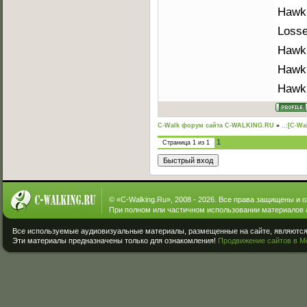
Hawk
Losse
Hawk 
Hawk 
Hawk 
C-Walk форум сайта C-WALKING.RU
»
..:[C-Wa
1
Страница
1
из
1
© «
C-Walking.Ru
», 2008 - 2026. Все права защищены и 
При полном или частичном использовании материалов 
Все используемые аудиовизуальные материалы, размещенные на сайте, являются 
Эти материалы предназначены только для ознакомления!
Продвижение сайтов в М