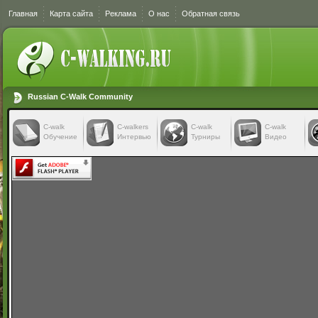
Главная
Карта сайта
Реклама
О нас
Обратная связь
Russian C-Walk Community
C-walk
C-walkers
С-walk
С-walk
Обучение
Интервью
Турниры
Видео