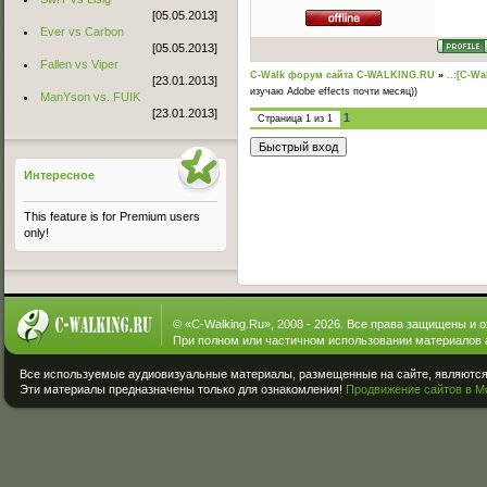
[05.05.2013]
Ever vs Carbon
[05.05.2013]
Fallen vs Viper
C-Walk форум сайта C-WALKING.RU
»
..:[C-Wa
[23.01.2013]
изучаю Adobe effects почти месяц))
ManYson vs. FUIK
[23.01.2013]
1
Страница
1
из
1
Интересное
This feature is for Premium users
only!
© «
C-Walking.Ru
», 2008 - 2026. Все права защищены и 
При полном или частичном использовании материалов 
Все используемые аудиовизуальные материалы, размещенные на сайте, являются 
Эти материалы предназначены только для ознакомления!
Продвижение сайтов в М