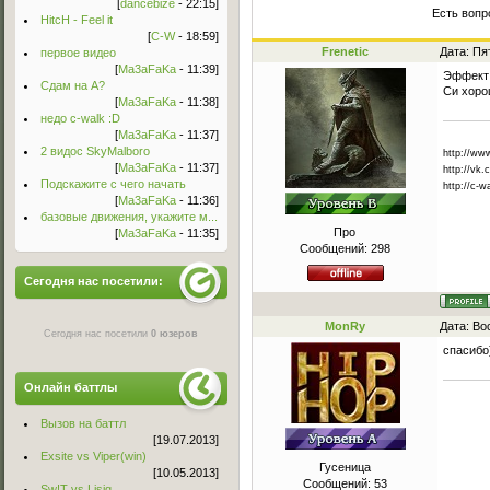
[
dancebize
- 22:15]
Есть вопр
HitcH - Feel it
[
C-W
- 18:59]
Frenetic
Дата: Пя
первое видео
[
Ma3aFaKa
- 11:39]
Эффект 
Сдам на А?
Си хоро
[
Ma3aFaKa
- 11:38]
недо c-walk :D
[
Ma3aFaKa
- 11:37]
2 видос SkyMalboro
http://w
[
Ma3aFaKa
- 11:37]
http://vk.
Подскажите с чего начать
http://c-w
[
Ma3aFaKa
- 11:36]
базовые движения, укажите м...
Про
[
Ma3aFaKa
- 11:35]
Сообщений:
298
Сегодня нас посетили:
MonRy
Дата: Во
Сегодня нас посетили
0 юзеров
спасибо
Онлайн баттлы
Вызов на баттл
[19.07.2013]
Exsite vs Viper(win)
Гусеница
[10.05.2013]
Сообщений:
53
Sw!T vs Lisig