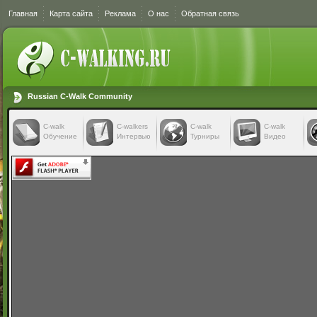
Главная
Карта сайта
Реклама
О нас
Обратная связь
Russian C-Walk Community
C-walk
C-walkers
С-walk
С-walk
Обучение
Интервью
Турниры
Видео