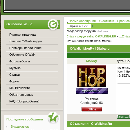
[
Новые сообщения
·
Участники
·
Правила
Основное меню
1
Страница
1
из
1
Модератор форума:
theHawk
Главная страница
C-Walk форум сайта C-WALKING.RU
»
..:[C-Wa
Лучшее C-Walk видео
изучаю Adobe effects почти месяц))
Примеры исполнения
C-Walk | MonRy | Bigbang
Обучение C-Walk
MonRy
Дата: Ср
Фотоальбомы
музыка 
Музыка
[cwr]ht
Статьи
r6r2EZW
Форум
Мы Вконтакте
Обратная связь
Гусеница
FAQ (Вопрос/Ответ)
Сообщений:
53
Последние сообщения
Объявления C-Walking.Ru
Владикавказ