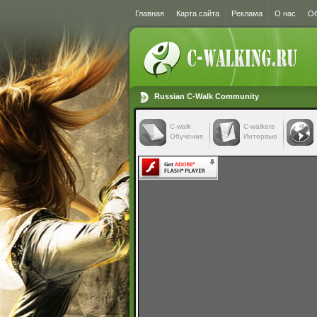
Главная
Карта сайта
Реклама
О нас
Об
Russian C-Walk Community
C-walk
C-walkers
Обучение
Интервью