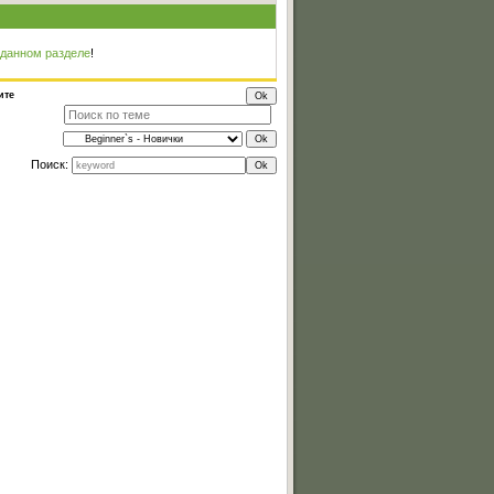
 данном разделе
!
ите
Поиск: