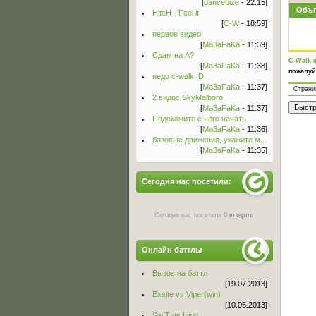
[
dancebize
- 22:15]
Объя
HitcH - Feel it
[
C-W
- 18:59]
первое видео
[
Ma3aFaKa
- 11:39]
Сдам на А?
C-Walk 
[
Ma3aFaKa
- 11:38]
пожалуй
недо c-walk :D
[
Ma3aFaKa
- 11:37]
Стран
2 видос SkyMalboro
[
Ma3aFaKa
- 11:37]
Подскажите с чего начать
[
Ma3aFaKa
- 11:36]
базовые движения, укажите м...
[
Ma3aFaKa
- 11:35]
Сегодня нас посетили:
Сегодня нас посетили
0 юзеров
Онлайн баттлы
Вызов на баттл
[19.07.2013]
Exsite vs Viper(win)
[10.05.2013]
Sw!T vs Lisig