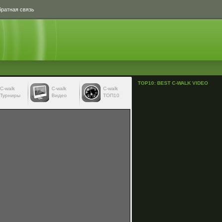
ратная связь
TOP10: BEST C-WALK VIDEO
С-walk
С-walk
C-walk
Турниры
Видео
ТОП10