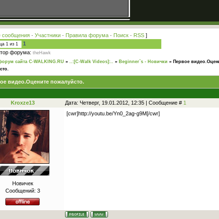
 сообщения
·
Участники
·
Правила форума
·
Поиск
·
RSS
]
1
ица
1
из
1
тор форума:
theHawk
форум сайта C-WALKING.RU
»
..:[C-Walk Videos]:..
»
Beginner`s - Новички
»
Первое видео.Оцен
сто.
ое видео.Оцените пожалуйсто.
Kroxze13
Дата: Четверг, 19.01.2012, 12:35 | Сообщение #
1
[cwr]http://youtu.be/Yn0_2ag-g9M[/cwr]
Новичек
Сообщений:
3