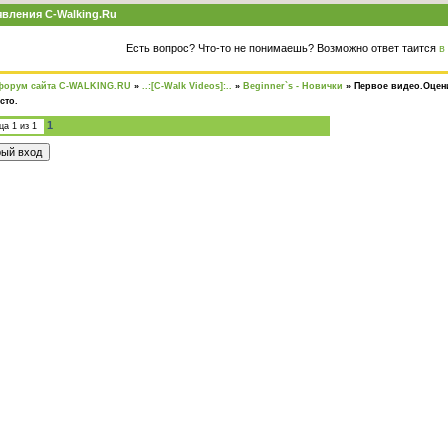
вления C-Walking.Ru
Есть вопрос? Что-то не понимаешь? Возможно ответ таится
в
форум сайта C-WALKING.RU
»
..:[C-Walk Videos]:..
»
Beginner`s - Новички
»
Первое видео.Оцен
сто.
1
ица
1
из
1