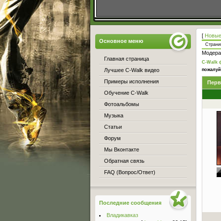
[
Новые
Основное меню
Стран
Модера
Главная страница
C-Walk 
Лучшее C-Walk видео
пожалуй
Примеры исполнения
Перв
Обучение C-Walk
Фотоальбомы
Музыка
Статьи
Форум
Мы Вконтакте
Обратная связь
FAQ (Вопрос/Ответ)
Последние сообщения
Владикавказ