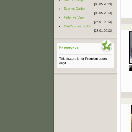
[05.05.2013]
Ever vs Carbon
[05.05.2013]
Fallen vs Viper
[23.01.2013]
ManYson vs. FUIK
[23.01.2013]
Интересное
This feature is for Premium users
only!