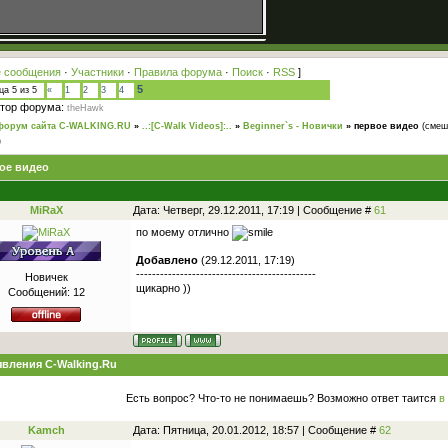
 сообщения
·
Участники
·
Правила форума
·
Поиск
·
RSS
]
5
ица
5
из
5
«
1
2
3
4
тор форума:
theHawk
форум сайта C-WALKING.RU
»
..:[C-Walk Videos]:..
»
Beginner`s - Новички
»
первое видео
(смеш
)
ое видео
MiRaX
Дата: Четверг, 29.12.2011, 17:19 | Сообщение #
61
по моему отлично
Добавлено
(29.12.2011, 17:19)
---------------------------------------------
Новичек
щикарно ))
Сообщений:
12
вления C-Walking.Ru
Есть вопрос? Что-то не понимаешь? Возможно ответ таится
в
Kamch
Дата: Пятница, 20.01.2012, 18:57 | Сообщение #
62