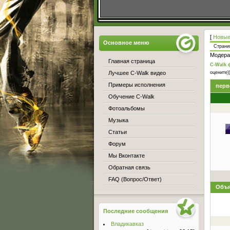
[
Новые
Основное меню
Стран
Модера
Главная страница
C-Walk 
Лучшее C-Walk видео
оцените)
Примеры исполнения
перв
Обучение C-Walk
Фотоальбомы
Музыка
Статьи
Форум
Мы Вконтакте
Обратная связь
FAQ (Вопрос/Ответ)
Объя
Последние сообщения
Владикавказ