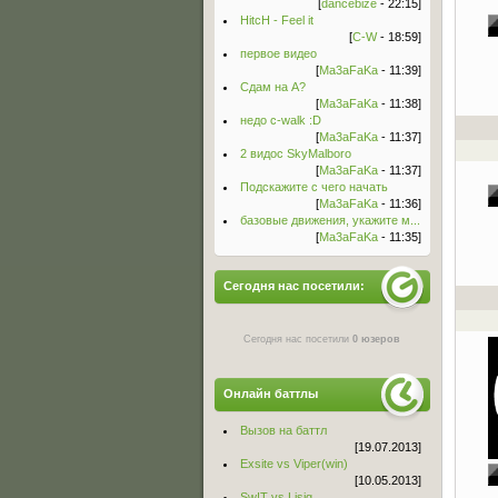
[
dancebize
- 22:15]
HitcH - Feel it
[
C-W
- 18:59]
первое видео
[
Ma3aFaKa
- 11:39]
Сдам на А?
[
Ma3aFaKa
- 11:38]
недо c-walk :D
[
Ma3aFaKa
- 11:37]
2 видос SkyMalboro
[
Ma3aFaKa
- 11:37]
Подскажите с чего начать
[
Ma3aFaKa
- 11:36]
базовые движения, укажите м...
[
Ma3aFaKa
- 11:35]
Сегодня нас посетили:
Сегодня нас посетили
0 юзеров
Онлайн баттлы
Вызов на баттл
[19.07.2013]
Exsite vs Viper(win)
[10.05.2013]
Sw!T vs Lisig