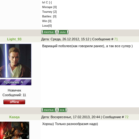
lvl C [-]
Mixtape [0]
Tourney [2]
Battles: [0]
Win [0]
Lose[0]
Light_93
Дата: Среда, 26.12.2012, 15:12 | Сообщение #
71
Вариаций поболее(как говорили ранее), а так все супер )
Новичек
Сообщений:
11
Kasqa
Дата: Воскресенье, 17.02.2013, 20:44 | Сообщение #
72
Хорош) Только разнообразия надо)