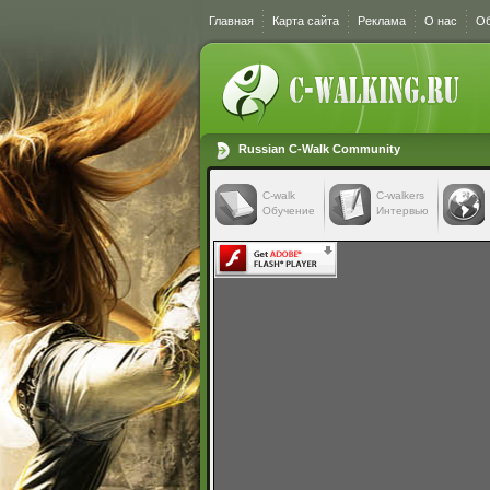
Главная
Карта сайта
Реклама
О нас
Об
Russian C-Walk Community
C-walk
C-walkers
Обучение
Интервью