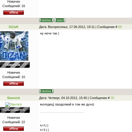
Новичек
Сообщений:
16
DiZaN
Дата: Воскресенье, 17.06.2012, 19:11 | Сообщение #
69
ну нече так )
Новичек
Сообщений:
10
Slavnick
Дата: Четверг, 04.10.2012, 15:40 | Сообщение #
70
молодец) продолжай в том же духе)
Новичек
-
Сообщений:
22
lvl A [-]
lvl B [-]