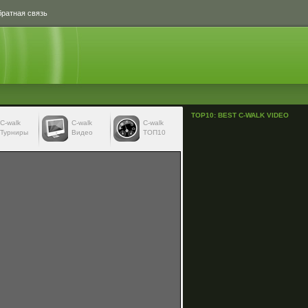
ратная связь
TOP10: BEST C-WALK VIDEO
С-walk
С-walk
C-walk
Турниры
Видео
ТОП10