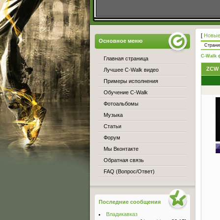
[
Новые
Основное меню
Стран
C-Walk 
Главная страница
ZCW
Лучшее C-Walk видео
Примеры исполнения
Обучение C-Walk
Фотоальбомы
Музыка
Статьи
Форум
Мы Вконтакте
Обратная связь
FAQ (Вопрос/Ответ)
Последние сообщения
Владикавказ