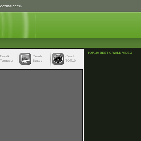
ратная связь
TOP10: BEST C-WALK VIDEO
С-walk
С-walk
C-walk
Турниры
Видео
ТОП10