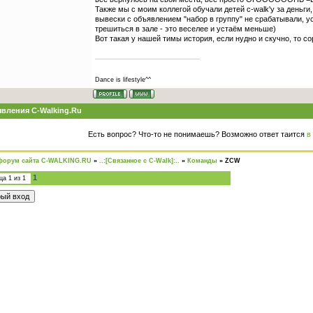
Также мы с моим коллегой обучали детей c-walk'y за деньги
вывески с объявлением "набор в группу" не срабатывали, ус
трешиться в зале - это веселее и устаём меньше)
Вот такая у нашей тимы история, если нудно и скучно, то с
Dance is lifestyle^^
вления C-Walking.Ru
Есть вопрос? Что-то не понимаешь? Возможно ответ таится
в
форум сайта C-WALKING.RU
»
..:[Связанное с C-Walk]:..
»
Команды
»
ZCW
1
ица
1
из
1