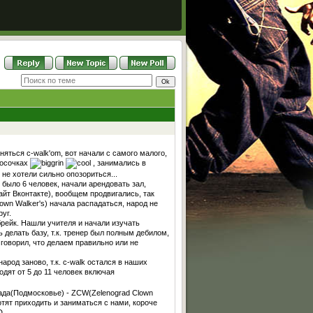
аняться c-walk'om, вот начали с самого малого,
носочках
, занимались в
 не хотели сильно опозориться...
было 6 человек, начали арендовать зал,
йт Вконтакте), вообщем продвигались, так
wn Walker's) начала распадаться, народ не
уг.
брейк. Нашли учителя и начали изучать
 делать базу, т.к. тренер был полным дебилом,
 говорил, что делаем правильно или не
арод заново, т.к. c-walk остался в наших
одят от 5 до 11 человек включая
ада(Подмосковье) - ZCW(Zelenograd Clown
хотят приходить и заниматься с нами, короче
D