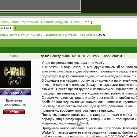
 сообщения
·
Участники
·
Правила форума
·
Поиск
·
RSS
]
1
ица
1
из
1
форум сайта C-WALKING.RU
»
..:[Связанное с C-Walk]:..
»
Команды
»
ZCW
SanJ
Дата: Понедельник, 02.04.2012, 01:55 | Сообщение #
1
У нас возрождается команда по c-walk'y...
Уже почти 2.5 года назад - я, мой друг и знакомый решили з
а именно смотрели видео обучалки, танцевали у зеркала в 
подъездах и даже снимали видео, но не выкладывали их, т.к.
В будущем мы набрали группу из знакомых и приятелей уже 
снимали видео с выходами (6 way выкладывали только на са
скажем...Спустя время группа с названием MCW(Moscow Clo
приходил на занятия, в итоге ходили на них только я и мой др
С таким успехом мы решили забить на c-walk и перейти на 
Шлепанец
брейк.За пол года пыток мы набили лишь синяки и научились
Сообщений:
35
не следил и не показывал как надо делать движения, а лишь
правильно, вообщем пол года ушли в никуда...
Потом мы решили опять начать танцевать c-walk и набрать н
сердцах, ппц я раздухорился)).Теперь на наши тренировки х
новичков...Fuck yeaaa
Придумали новое название в честь нашего города Зеленогр
Walker's), теперь даже те кто не ходил на треши до брейка 
всё вернулось на свои места, всё просто ОГООООООНЬ =