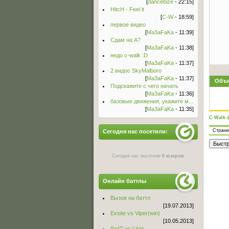
[
dancebize
- 22:15]
HitcH - Feel it
[
C-W
- 18:59]
первое видео
[
Ma3aFaKa
- 11:39]
Сдам на А?
[
Ma3aFaKa
- 11:38]
недо c-walk :D
[
Ma3aFaKa
- 11:37]
2 видос SkyMalboro
[
Ma3aFaKa
- 11:37]
Объя
Подскажите с чего начать
[
Ma3aFaKa
- 11:36]
базовые движения, укажите м...
[
Ma3aFaKa
- 11:35]
C-Walk 
Стран
Сегодня нас посетили:
Сегодня нас посетили
0 юзеров
Онлайн баттлы
Вызов на баттл
[19.07.2013]
Exsite vs Viper(win)
[10.05.2013]
Sw!T vs Lisig