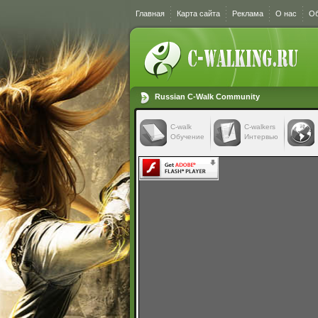
Главная
Карта сайта
Реклама
О нас
Об
Russian C-Walk Community
C-walk
C-walkers
Обучение
Интервью