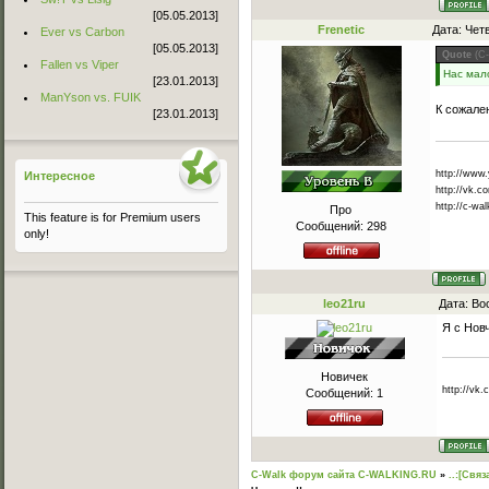
[05.05.2013]
Frenetic
Дата: Чет
Ever vs Carbon
[05.05.2013]
Quote
(
C
Fallen vs Viper
Нас мал
[23.01.2013]
ManYson vs. FUIK
К сожал
[23.01.2013]
http://www
Интересное
http://vk.c
http://c-wal
Про
This feature is for Premium users
Сообщений:
298
only!
leo21ru
Дата: Во
Я с Нов
Новичек
http://vk
Сообщений:
1
C-Walk форум сайта C-WALKING.RU
»
..:[Связ