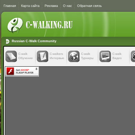
Главная
Карта сайта
Реклама
О нас
Обратная связь
Russian C-Walk Community
C-walk
C-walkers
С-walk
С-walk
Обучение
Интервью
Турниры
Видео