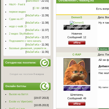
Объявления C-Walking.Ru
[
dancebize
- 22:15]
HitcH - Feel it
[
C-W
- 18:59]
Есть вопр
первое видео
[
Ma3aFaKa
- 11:39]
DemenS
Дата: Во
Сдам на А?
[
Ma3aFaKa
- 11:38]
Ну я та
недо c-walk :D
[
Ma3aFaKa
- 11:37]
2 видос SkyMalboro
Новичек
[
Ma3aFaKa
- 11:37]
Сообщений:
12
Подскажите с чего начать
[
Ma3aFaKa
- 11:36]
базовые движения, укажите м...
[
Ma3aFaKa
- 11:35]
C-RAP
Дата: По
Ай эм ф
Сегодня нас посетили:
Добавл
----------
Нас ма
Сегодня нас посетили
0 юзеров
Онлайн баттлы
My name 
Вызов на баттл
Шлепанец
[19.07.2013]
Сообщений:
49
Exsite vs Viper(win)
[10.05.2013]
Sw!T vs Lisig