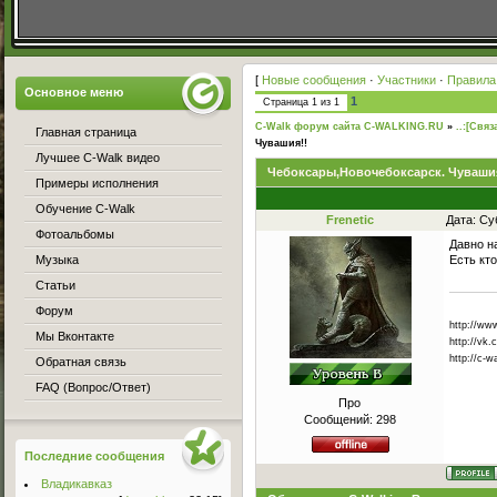
[
Новые сообщения
·
Участники
·
Правила
Основное меню
1
Страница
1
из
1
C-Walk форум сайта C-WALKING.RU
»
..:[Связ
Главная страница
Чувашия!!
Лучшее C-Walk видео
Чебоксары,Новочебоксарск. Чуваши
Примеры исполнения
Обучение C-Walk
Frenetic
Дата: Су
Фотоальбомы
Давно н
Музыка
Есть кт
Статьи
Форум
http://w
Мы Вконтакте
http://vk.
http://c-w
Обратная связь
FAQ (Вопрос/Ответ)
Про
Сообщений:
298
Последние сообщения
Владикавказ