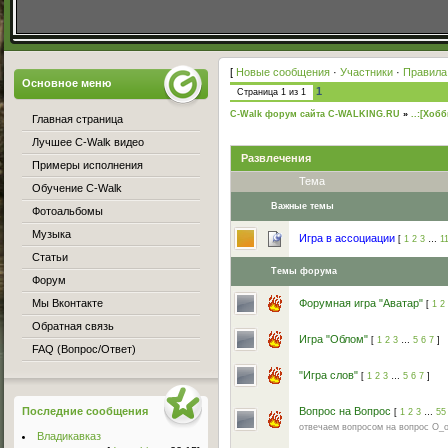
[
Новые сообщения
·
Участники
·
Правила
Основное меню
1
Страница
1
из
1
C-Walk форум сайта C-WALKING.RU
»
..:[Хобб
Главная страница
Лучшее C-Walk видео
Развлечения
Примеры исполнения
Тема
Обучение C-Walk
Важные темы
Фотоальбомы
Музыка
Игра в ассоциации
[
1
2
3
…
1
Статьи
Темы форума
Форум
Мы Вконтакте
Форумная игра "Аватар"
[
1
2
Обратная связь
Игра "Облом"
[
1
2
3
…
5
6
7
]
FAQ (Вопрос/Ответ)
"Игра слов"
[
1
2
3
…
5
6
7
]
Последние сообщения
Вопрос на Вопрос
[
1
2
3
…
55
отвечаем вопросом на вопрос O_
Владикавказ