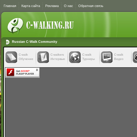
Главная
Карта сайта
Реклама
О нас
Обратная связь
Russian C-Walk Community
C-walk
C-walkers
С-walk
С-walk
Обучение
Интервью
Турниры
Видео