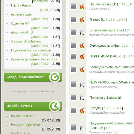
[
dancebize
- 22:15]
Пишим сказку xD
[
1
2
3
…
11
HitcH - Feel it
Пишим сказку xD
[
C-W
- 18:59]
первое видео
[
Ma3aFaKa
- 11:39]
Я знаю 5...
[
1
2
3
…
5
6
7
]
Сдам на А?
[
Ma3aFaKa
- 11:38]
Если нечем заняться
[
1
2
]
недо c-walk :D
парочка ссылок на интересные са
[
Ma3aFaKa
- 11:37]
2 видос SkyMalboro
Очередность цифр
[
Ma3aFaKa
- 11:37]
[
1
2
3
…
1
Подскажите с чего начать
[
Ma3aFaKa
- 11:36]
ПЕРЕПИСКА В АСЬКЕ
[
1
2
3
базовые движения, укажите м...
[
Ma3aFaKa
- 11:35]
Вообщем очень смешная ист
не правда..но прочитав ее я не мо
Сегодня нас посетили:
NEW +100500 про C-Walk (ча
Приятного просмотра ;)
Сегодня нас посетили
0 юзеров
Приколы с 1 апреля)
Онлайн баттлы
Загадки
[
1
2
3
…
5
6
7
]
(Разгадывайте и задавайте)
Вызов на баттл
[19.07.2013]
Продолжение+1оо5оо с учас
Exsite vs Viper(win)
(часть 2)
[
1
2
]
[10.05.2013]
Приятного просмотра ;)
Sw!T vs Lisig