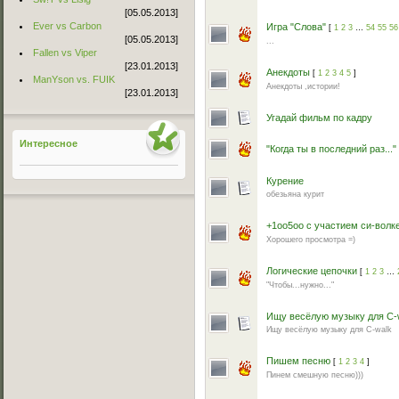
[05.05.2013]
Ever vs Carbon
Игра "Слова"
[
1
2
3
…
54
55
56
[05.05.2013]
...
Fallen vs Viper
[23.01.2013]
Анекдоты
[
1
2
3
4
5
]
ManYson vs. FUIK
Анекдоты ,истории!
[23.01.2013]
Угадай фильм по кадру
Интересное
"Когда ты в последний раз..."
Курение
обезьяна курит
+1оо5оо с участием си-волк
Хорошего просмотра =)
Логические цепочки
[
1
2
3
…
"Чтобы...нужно..."
Ищу весёлую музыку для C-
Ищу весёлую музыку для C-walk
Пишем песню
[
1
2
3
4
]
Пинем смешную песню)))