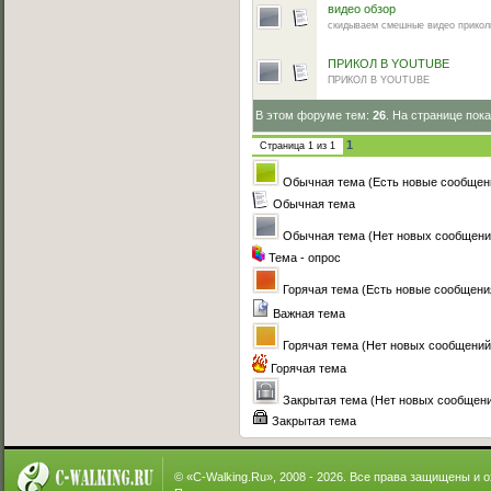
видео обзор
скидываем смешные видео приколы 
ПРИКОЛ В YOUTUBE
ПРИКОЛ В YOUTUBE
В этом форуме тем:
26
. На странице пок
1
Страница
1
из
1
Обычная тема (Есть новые сообщен
Обычная тема
Обычная тема (Нет новых сообщени
Тема - опрос
Горячая тема (Есть новые сообщени
Важная тема
Горячая тема (Нет новых сообщений
Горячая тема
Закрытая тема (Нет новых сообщен
Закрытая тема
© «
C-Walking.Ru
», 2008 - 2026. Все права защищены и 