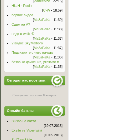
[
dancebize
- 22:15]
HitcH - Feel it
[
C-W
- 18:59]
первое видео
[
Ma3aFaKa
- 11:39]
Сдам на А?
[
Ma3aFaKa
- 11:38]
недо c-walk :D
[
Ma3aFaKa
- 11:37]
2 видос SkyMalboro
[
Ma3aFaKa
- 11:37]
Подскажите с чего начать
[
Ma3aFaKa
- 11:36]
базовые движения, укажите м...
[
Ma3aFaKa
- 11:35]
Сегодня нас посетили:
Сегодня нас посетили
0 юзеров
Онлайн баттлы
Вызов на баттл
[19.07.2013]
Exsite vs Viper(win)
[10.05.2013]
Sw!T vs Lisig