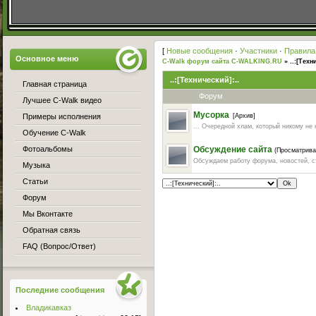
[
Новые сообщения
·
Участники
·
Правила
Основное меню
C-Walk форум сайта C-WALKING.RU
»
..:[Техн
..:[Технический]:..
Главная страница
Форум
Лучшее C-Walk видео
Мусорка
Примеры исполнения
[Архив]
... Очередной хлам, который никому не 
Обучение C-Walk
Фотоальбомы
Обсуждение сайта
(Просматрива
Обсуждаем работу форума, новостей, ста
Музыка
Статьи
Форум
Мы Вконтакте
Обратная связь
FAQ (Вопрос/Ответ)
Последние сообщения
Владикавказ