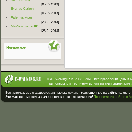
[05.05.2013]
Ever vs Carbon
[05.05.2013]
Fallen vs Viper
[23.01.2013]
ManYson vs. FUIK
[23.01.2013]
Интересное
© «
C-Walking.Ru
», 2008 - 2026. Все права защищены и 
При полном или частичном использовании материалов 
Все используемые аудиовизуальные материалы, размещенные на сайте, являются 
Эти материалы предназначены только для ознакомления!
Продвижение сайтов в М