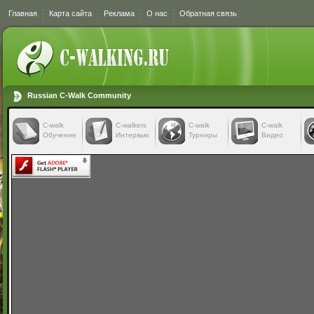
Главная
Карта сайта
Реклама
О нас
Обратная связь
Russian C-Walk Community
C-walk
C-walkers
С-walk
С-walk
Обучение
Интервью
Турниры
Видео