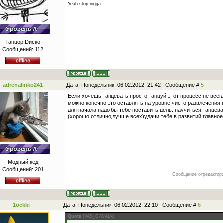
Yeah stop nigga
Танцор Dиско
Сообщений:
112
adrenalinko241
Дата: Понедельник, 06.02.2012, 21:42 | Сообщение #
5
Если хочешь танцевать просто танцуй этот процесс не всег
можно конечно это оставлять на уровне чисто развлечения н
для начала надо бы тебе поставить цель, научиться танцева
(хорошо,отлично,лучше всех)удачи тебе в развитий главное 
Модный кед
Сообщений:
201
Сообщение отредактир
1ockki
Дата: Понедельник, 06.02.2012, 22:10 | Сообщение #
6
Quote
(
VAS_C-WALK
)