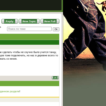
а
ак сделать чтобы не скучно было учится танцу,
цов тоже подключить, но нас в деревне всего то
евать со мною.
 данном разделе
!