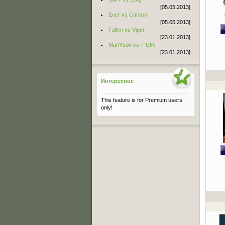
[05.05.2013]
Ever vs Carbon
[05.05.2013]
Fallen vs Viper
[23.01.2013]
ManYson vs. FUIK
[23.01.2013]
Интересное
This feature is for Premium users
only!