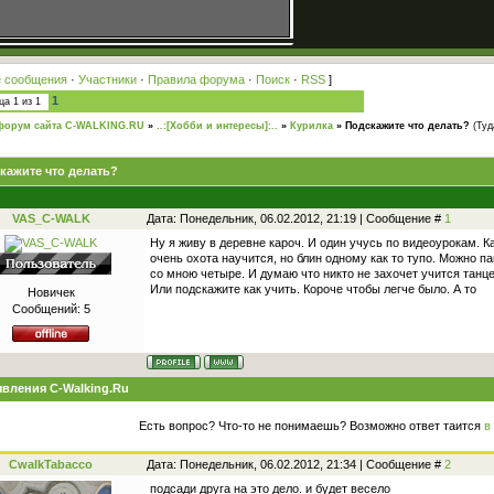
 сообщения
·
Участники
·
Правила форума
·
Поиск
·
RSS
]
1
ица
1
из
1
форум сайта C-WALKING.RU
»
..:[Хобби и интересы]:..
»
Курилка
»
Подскажите что делать?
(Туд
кажите что делать?
VAS_C-WALK
Дата: Понедельник, 06.02.2012, 21:19 | Сообщение #
1
Ну я живу в деревне кароч. И один учусь по видеоурокам. К
очень охота научится, но блин одному как то тупо. Можно па
со мною четыре. И думаю что никто не захочет учится танц
Или подскажите как учить. Короче чтобы легче было. А то
Новичек
Сообщений:
5
вления C-Walking.Ru
Есть вопрос? Что-то не понимаешь? Возможно ответ таится
в
CwalkTabacco
Дата: Понедельник, 06.02.2012, 21:34 | Сообщение #
2
подсади друга на это дело. и будет весело