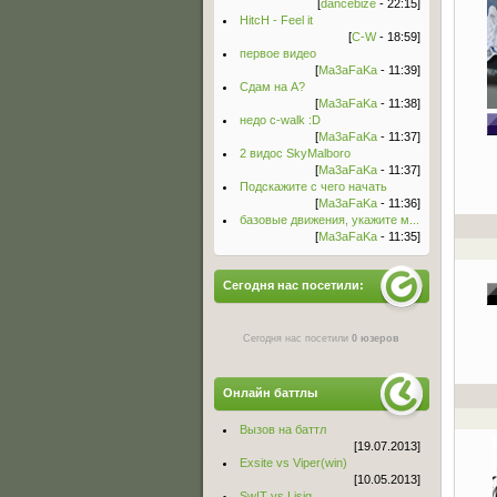
[
dancebize
- 22:15]
HitcH - Feel it
[
C-W
- 18:59]
первое видео
[
Ma3aFaKa
- 11:39]
Сдам на А?
[
Ma3aFaKa
- 11:38]
недо c-walk :D
[
Ma3aFaKa
- 11:37]
2 видос SkyMalboro
[
Ma3aFaKa
- 11:37]
Подскажите с чего начать
[
Ma3aFaKa
- 11:36]
базовые движения, укажите м...
[
Ma3aFaKa
- 11:35]
Сегодня нас посетили:
Сегодня нас посетили
0 юзеров
Онлайн баттлы
Вызов на баттл
[19.07.2013]
Exsite vs Viper(win)
[10.05.2013]
Sw!T vs Lisig