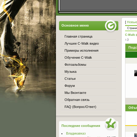
[
Новые
Основное меню
Стран
C-Walk 
Главная страница
↓.)
Лучшее C-Walk видео
Подс
Примеры исполнения
Обучение C-Walk
Фотоальбомы
Музыка
Статьи
Форум
Мы Вконтакте
Обратная связь
FAQ (Вопрос/Ответ)
Объя
Последние сообщения
Владикавказ