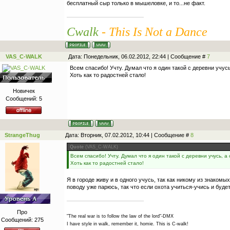
бесплатный сыр только в мышеловке, и то...не факт.
Cwalk
- This Is Not a Dance
VAS_C-WALK
Дата: Понедельник, 06.02.2012, 22:44 | Сообщение #
7
Всем спасибо! Учту. Думал что я один такой с деревни учусь
Хоть как то радостней стало!
Новичек
Сообщений:
5
StrangeThug
Дата: Вторник, 07.02.2012, 10:44 | Сообщение #
8
Quote
(
VAS_C-WALK
)
Всем спасибо! Учту. Думал что я один такой с деревни учусь, а 
Хоть как то радостней стало!
Я в городе живу и в одного учусь, так как никому из знакомы
поводу уже парюсь, так что если охота учиться-учись и будет
Про
"The real war is to follow the law of the lord"-DMX
Сообщений:
275
I have style in walk, remember it, homie. This is C-walk!