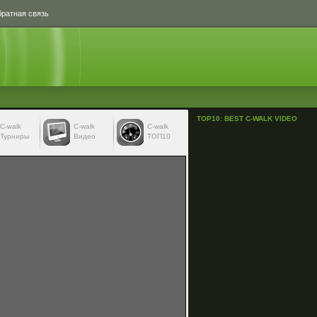
ратная связь
TOP10: BEST C-WALK VIDEO
С-walk
С-walk
C-walk
Турниры
Видео
ТОП10