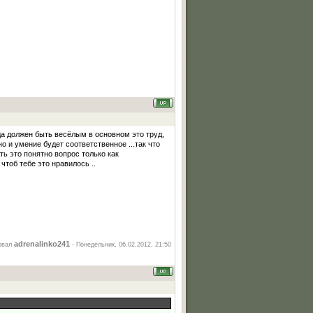
да должен быть весёлым в основном это труд,
о и умение будет соответственное ...так что
ть это понятно вопрос только как
чтоб тебе это нравилось ..
adrenalinko241
овал
-
Понедельник, 06.02.2012, 21:50