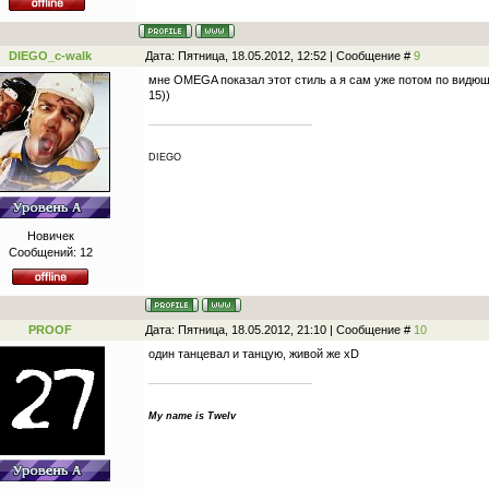
DIEGO_c-walk
Дата: Пятница, 18.05.2012, 12:52 | Сообщение #
9
мне OMEGA показал этот стиль а я сам уже потом по видюш
15))
DIEGO
Новичек
Сообщений:
12
PROOF
Дата: Пятница, 18.05.2012, 21:10 | Сообщение #
10
один танцевал и танцую, живой же xD
My name is Twelv