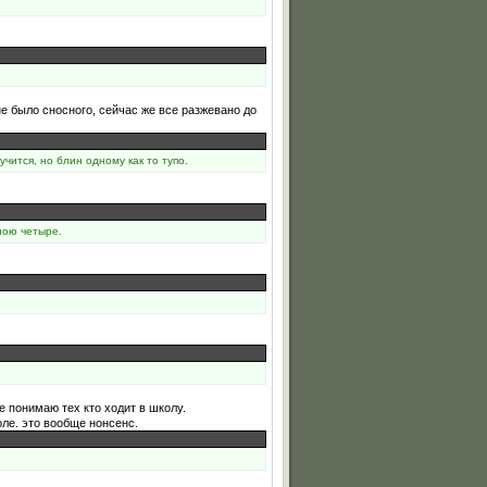
не было сносного, сейчас же все разжевано до
учится, но блин одному как то тупо.
ною четыре.
е понимаю тех кто ходит в школу.
оле. это вообще нонсенс.