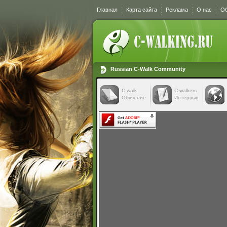
Главная
Карта сайта
Реклама
О нас
Об
Russian C-Walk Community
C-walk
C-walkers
Обучение
Интервью