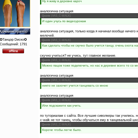
Ну я живу в деревне кароч
аналогична ситуация
Quote
(
VAS_C-WALK
)
И один учусь по видеоурокам
аналогична ситуация, только когда я начинал вообще ничего 
мелочей.
✪Танцор Dиско✪
Quote
(
VAS_C-WALK
)
Сообщений:
1791
Как сделать чтобы не скучно было учится танцу, очень охота на
скучно учиться? не учись. тут главное желание.
Quote
(
VAS_C-WALK
)
Можно пацов тоже подключить, но нас в деревне всего то со м
аналогична ситуация
Quote
(
VAS_C-WALK
)
никто не захочет учится танцевать со мною
аналогична ситуация
Quote
(
VAS_C-WALK
)
Или подскажите как учить.
по туториалам с сайта. Все лучшие сиволкеры так учились. н
c-walk не тот танец, чтобы обучаться ему в танцевальной шк
Quote
(
VAS_C-WALK
)
Короче чтобы легче было.