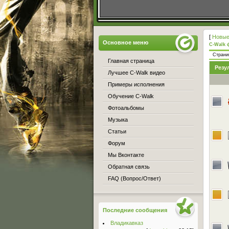
[
Новые
Основное меню
C-Walk 
Стран
Главная страница
Резу
Лучшее C-Walk видео
Примеры исполнения
Обучение C-Walk
Фотоальбомы
Музыка
Статьи
Форум
Мы Вконтакте
Обратная связь
FAQ (Вопрос/Ответ)
Последние сообщения
Владикавказ