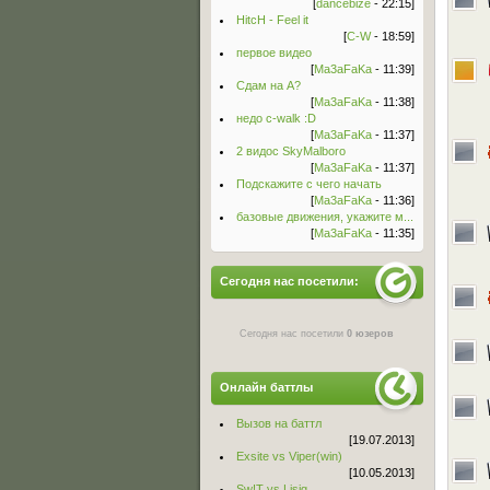
[
dancebize
- 22:15]
HitcH - Feel it
[
C-W
- 18:59]
первое видео
[
Ma3aFaKa
- 11:39]
Сдам на А?
[
Ma3aFaKa
- 11:38]
недо c-walk :D
[
Ma3aFaKa
- 11:37]
2 видос SkyMalboro
[
Ma3aFaKa
- 11:37]
Подскажите с чего начать
[
Ma3aFaKa
- 11:36]
базовые движения, укажите м...
[
Ma3aFaKa
- 11:35]
Сегодня нас посетили:
Сегодня нас посетили
0 юзеров
Онлайн баттлы
Вызов на баттл
[19.07.2013]
Exsite vs Viper(win)
[10.05.2013]
Sw!T vs Lisig