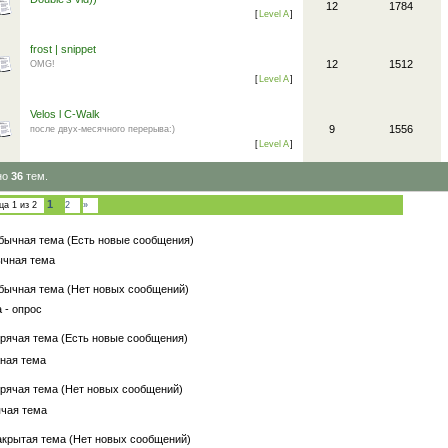
12
1784
[
Level A
]
frost | snippet
12
1512
OMG!
[
Level A
]
Velos l C-Walk
9
1556
после двух-месячного перерыва:)
[
Level A
]
но
36
тем.
1
ица
1
из
2
2
»
бычная тема (Есть новые сообщения)
чная тема
бычная тема (Нет новых сообщений)
 - опрос
рячая тема (Есть новые сообщения)
ная тема
рячая тема (Нет новых сообщений)
ячая тема
акрытая тема (Нет новых сообщений)