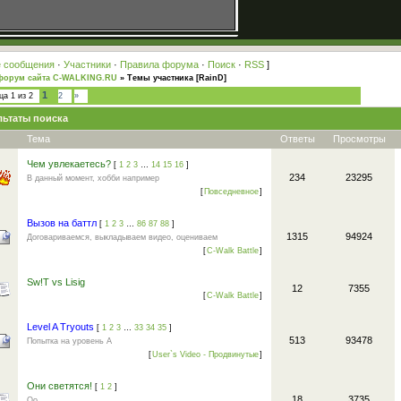
 сообщения
·
Участники
·
Правила форума
·
Поиск
·
RSS
]
форум сайта C-WALKING.RU
»
Темы участника [RainD]
1
ица
1
из
2
2
»
льтаты поиска
Тема
Ответы
Просмотры
Чем увлекаетесь?
[
1
2
3
…
14
15
16
]
234
23295
В данный момент, хобби например
[
Повседневное
]
Вызов на баттл
[
1
2
3
…
86
87
88
]
1315
94924
Договариваемся, выкладываем видео, оцениваем
[
C-Walk Battle
]
Sw!T vs Lisig
12
7355
[
C-Walk Battle
]
Level A Tryouts
[
1
2
3
…
33
34
35
]
513
93478
Попытка на уровень А
[
User`s Video - Продвинутые
]
Они светятся!
[
1
2
]
18
3735
Оо