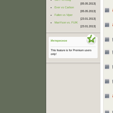
[05.05.2013]
Ever vs Carbon
[05.05.2013]
Fallen vs Viper
[23.01.2013]
ManYson vs. FUIK
[23.01.2013]
Интересное
This feature is for Premium users
only!