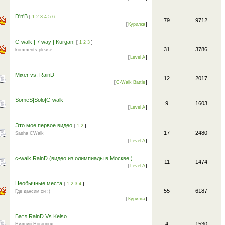
D'n'B
[
1
2
3
4
5
6
]
79
9712
[
Курилка
]
C-walk | 7 way | Kurgan|
[
1
2
3
]
31
3786
komments please
[
Level A
]
Mixer vs. RainD
12
2017
[
C-Walk Battle
]
SomeS|Solo|C-walk
9
1603
[
Level A
]
Это мое первое видео
[
1
2
]
17
2480
Sasha CWalk
[
Level A
]
c-walk RainD (видео из олимпиады в Москве )
11
1474
[
Level A
]
Необычные места
[
1
2
3
4
]
55
6187
Где дансим си :)
[
Курилка
]
Батл RainD Vs Kelso
4
1530
Нижний Новгород