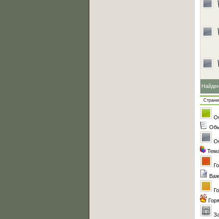
Найде
Стран
О
Обы
О
Тема
Го
Важ
Го
Гор
З