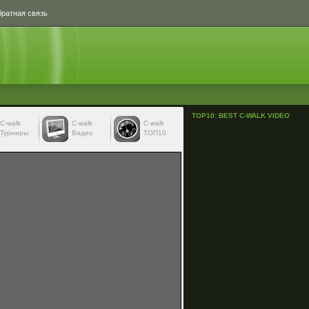
ратная связь
TOP10: BEST C-WALK VIDEO
С-walk
С-walk
C-walk
Турниры
Видео
ТОП10