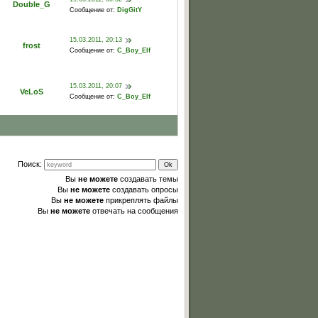
Double_G
Сообщение от:
DigGitY
15.03.2011, 20:13
frost
Сообщение от:
C_Boy_Elf
15.03.2011, 20:07
VeLoS
Сообщение от:
C_Boy_Elf
Поиск:
Вы
не можете
создавать темы
Вы
не можете
создавать опросы
Вы
не можете
прикреплять файлы
Вы
не можете
отвечать на сообщения