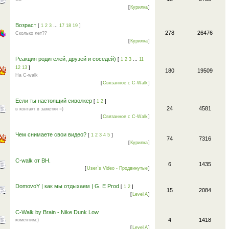
[
Курилка
]
Возраст
[
1
2
3
…
17
18
19
]
278
26476
Сколько лет??
[
Курилка
]
Реакция родителей, друзей и соседей)
[
1
2
3
…
11
12
13
]
180
19509
На C-walk
[
Связанное с C-Walk
]
Если ты настоящий сиволкер
[
1
2
]
24
4581
в контакт в заметки =)
[
Связанное с C-Walk
]
Чем снимаете свои видео?
[
1
2
3
4
5
]
74
7316
[
Курилка
]
C-walk от BH.
6
1435
[
User`s Video - Продвинутые
]
DomovoY | как мы отдыхаем | G. E Prod
[
1
2
]
15
2084
[
Level A
]
C-Walk by Brain - Nike Dunk Low
4
1418
коментим:)
[
Level A
]