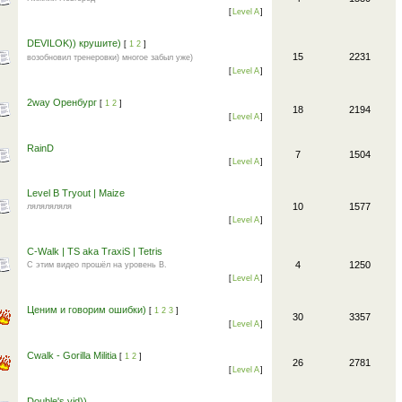
[
Level A
]
DEVILOK)) крушите)
[
1
2
]
15
2231
возобновил тренеровки) многое забыл уже)
[
Level A
]
2way Оренбург
[
1
2
]
18
2194
[
Level A
]
RainD
7
1504
[
Level A
]
Level B Tryout | Maize
10
1577
ляляляляля
[
Level A
]
C-Walk | TS aka TraxiS | Tetris
4
1250
С этим видео прошёл на уровень B.
[
Level A
]
Ценим и говорим ошибки)
[
1
2
3
]
30
3357
[
Level A
]
Cwalk - Gorilla Militia
[
1
2
]
26
2781
[
Level A
]
Double's vid))