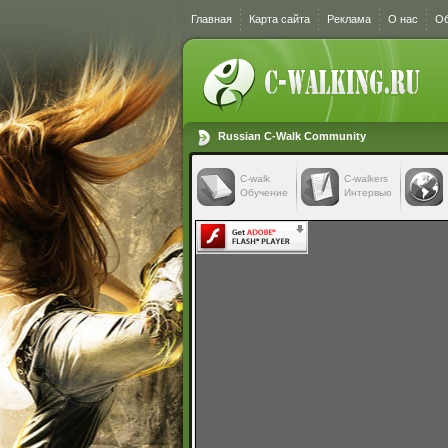
Главная
Карта сайта
Реклама
О нас
Об
Russian C-Walk Community
C-walk
C-walkers
Обучение
Интервью