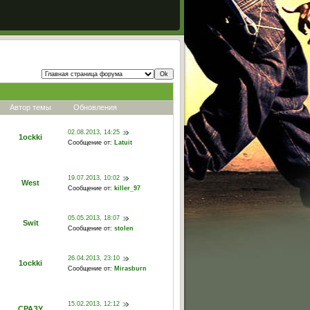
Автор темы
Обновления
02.08.2013, 14:25
1ockki
Сообщение от:
Latuit
19.07.2013, 10:02
West
Сообщение от:
killer_97
05.05.2013, 18:07
Swit
Сообщение от:
stolen
26.04.2013, 23:10
1ockki
Сообщение от:
Mirasburn
15.02.2013, 12:12
СРАЗУ