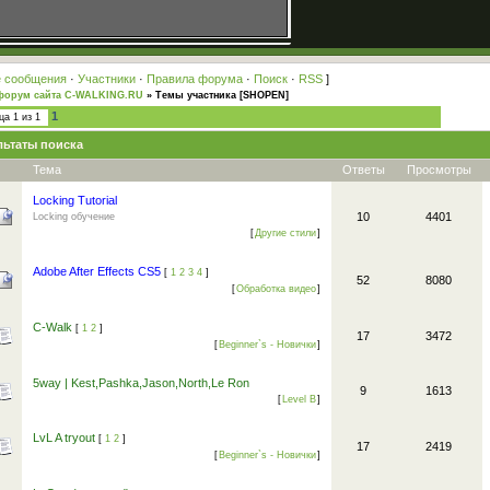
 сообщения
·
Участники
·
Правила форума
·
Поиск
·
RSS
]
форум сайта C-WALKING.RU
»
Темы участника [SHOPEN]
1
ица
1
из
1
льтаты поиска
Тема
Ответы
Просмотры
Locking Tutorial
10
4401
Locking обучение
[
Другие стили
]
Adobe After Effects CS5
[
1
2
3
4
]
52
8080
[
Обработка видео
]
C-Walk
[
1
2
]
17
3472
[
Beginner`s - Новички
]
5way | Kest,Pashka,Jason,North,Le Ron
9
1613
[
Level B
]
LvL A tryout
[
1
2
]
17
2419
[
Beginner`s - Новички
]