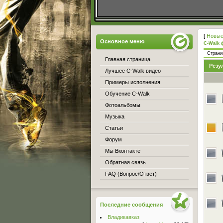
[
Новые
Основное меню
C-Walk 
Стран
Главная страница
Резу
Лучшее C-Walk видео
Примеры исполнения
Обучение C-Walk
Фотоальбомы
Музыка
Статьи
Форум
Мы Вконтакте
Обратная связь
FAQ (Вопрос/Ответ)
Последние сообщения
Владикавказ