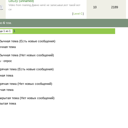
LeGzy (unnamed)
Video from training.Давно ничё не записывал,вот такой вот
10
2189
си
[
Level C
]
но
6
тем.
1
ица
1
из
1
бычная тема (Есть новые сообщения)
чная тема
бычная тема (Нет новых сообщений)
 - опрос
рячая тема (Есть новые сообщения)
ная тема
рячая тема (Нет новых сообщений)
ячая тема
акрытая тема (Нет новых сообщений)
рытая тема