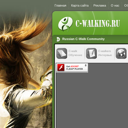
Главная
Карта сайта
Реклама
О нас
Об
Russian C-Walk Community
C-walk
C-walkers
Обучение
Интервью