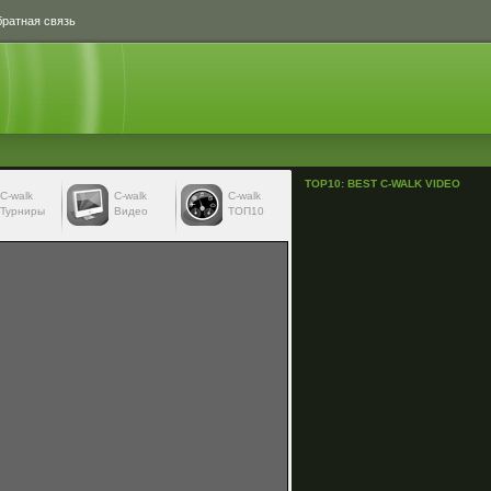
ратная связь
TOP10: BEST C-WALK VIDEO
С-walk
С-walk
C-walk
Турниры
Видео
ТОП10