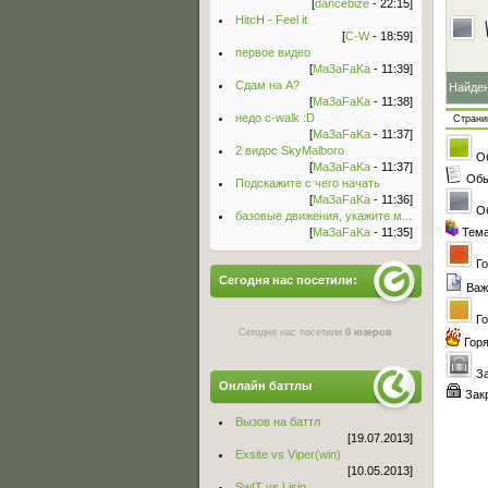
[
dancebize
- 22:15]
HitcH - Feel it
[
C-W
- 18:59]
первое видео
[
Ma3aFaKa
- 11:39]
Сдам на А?
Найде
[
Ma3aFaKa
- 11:38]
недо c-walk :D
Стран
[
Ma3aFaKa
- 11:37]
2 видос SkyMalboro
О
[
Ma3aFaKa
- 11:37]
Обы
Подскажите с чего начать
[
Ma3aFaKa
- 11:36]
О
базовые движения, укажите м...
[
Ma3aFaKa
- 11:35]
Тема
Го
Сегодня нас посетили:
Важ
Го
Сегодня нас посетили
0 юзеров
Гор
З
Онлайн баттлы
Зак
Вызов на баттл
[19.07.2013]
Exsite vs Viper(win)
[10.05.2013]
Sw!T vs Lisig