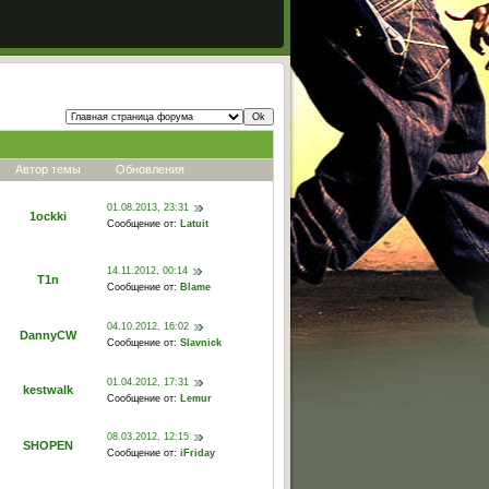
Автор темы
Обновления
01.08.2013, 23:31
1ockki
Сообщение от:
Latuit
14.11.2012, 00:14
T1n
Сообщение от:
Blame
04.10.2012, 16:02
DannyCW
Сообщение от:
Slavnick
01.04.2012, 17:31
kestwalk
Сообщение от:
Lemur
08.03.2012, 12:15
SHOPEN
Сообщение от:
iFriday