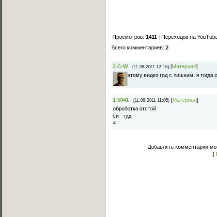
Просмотров:
1411
| Переходов на YouTub
Всего комментариев
:
2
2
C-W
[
Материал
]
(11.08.2011 12:16)
этому видео год с лишним, я тогда
1
5041
[
Материал
]
(11.08.2011 11:05)
оброботка отстой
си - гуд
4
Добавлять комментарии мог
[
Основное меню
Главная страница
Лучшее C-Walk видео