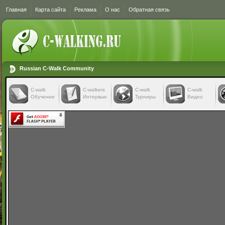
Главная
Карта сайта
Реклама
О нас
Обратная связь
Russian C-Walk Community
C-walk
C-walkers
С-walk
С-walk
Обучение
Интервью
Турниры
Видео