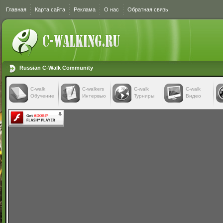
Главная
Карта сайта
Реклама
О нас
Обратная связь
Russian C-Walk Community
C-walk
C-walkers
С-walk
С-walk
Обучение
Интервью
Турниры
Видео