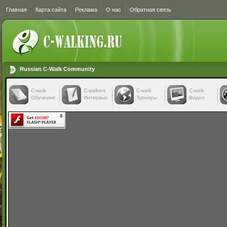
Главная
Карта сайта
Реклама
О нас
Обратная связь
Russian C-Walk Community
C-walk
C-walkers
С-walk
С-walk
Обучение
Интервью
Турниры
Видео