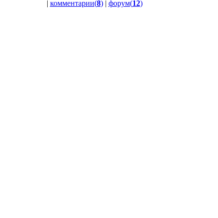
|
комментарии(
8
)
|
форум(
12
)