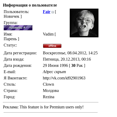
Информация о пользователе
Пользователь:
Fair
[
Новичек ]
Группа:
Имя:
Vadim [
Парень ]
Статус:
Дата регистрации:
Воскресенье, 08.04.2012, 14:25
Дата входа:
Пятница, 20.12.2013, 00:16
Дата рождения:
29 Июня 1996 [
30
Рак ]
E-mail:
Адрес скрыт
Я Вконтакте:
http://vk.com/id92901963
Стиль:
Clown
Страна:
Молдова
Город:
Rezina
Реклама:
This feature is for Premium users only!