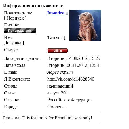
Информация о пользователе
Пользователь:
Imandra
[ Новичек ]
Группа:
Имя:
Татьяна [
Девушка ]
Статус:
Дата регистрации:
Вторник, 14.08.2012, 15:25
Дата входа:
Вторник, 06.11.2012, 12:31
E-mail:
Адрес скрыт
Я Вконтакте:
http://vk.com/id14628546
Стиль:
начинающий
Стаж:
август 2011
Страна:
Российская Федерация
Город:
Смоленск
Реклама:
This feature is for Premium users only!