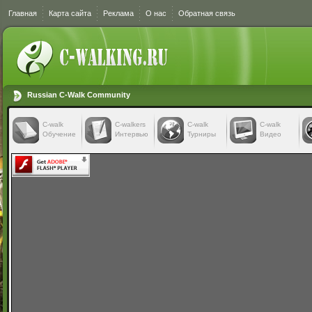
Главная
Карта сайта
Реклама
О нас
Обратная связь
Russian C-Walk Community
C-walk
C-walkers
С-walk
С-walk
Обучение
Интервью
Турниры
Видео