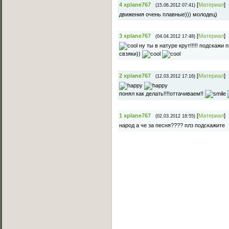
4
xplane767
[
Материал
]
(15.06.2012 07:41)
движения очень плавные))) молодец)
3
xplane767
[
Материал
]
(04.04.2012 17:48)
ну ты в натуре крут!!!!! подскажи
свзяки))
2
xplane767
[
Материал
]
(12.03.2012 17:16)
понял как делать!!!!оттачиваем!!
1
xplane767
[
Материал
]
(02.03.2012 18:55)
народ а че за песня???? плз подскажите
Основное меню
Главная страница
Лучшее C-Walk видео
Примеры исполнения
Обучение C-Walk