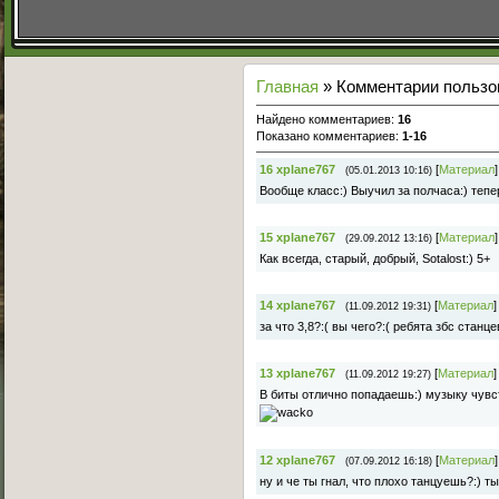
Главная
» Комментарии пользов
Найдено комментариев
:
16
Показано комментариев
:
1-16
16
xplane767
[
Материал
]
(05.01.2013 10:16)
Вообще класс:) Выучил за полчаса:) тепе
15
xplane767
[
Материал
]
(29.09.2012 13:16)
Как всегда, старый, добрый, Sotalost:) 5+
14
xplane767
[
Материал
]
(11.09.2012 19:31)
за что 3,8?:( вы чего?:( ребята збс станце
13
xplane767
[
Материал
]
(11.09.2012 19:27)
В биты отлично попадаешь:) музыку чувс
12
xplane767
[
Материал
]
(07.09.2012 16:18)
ну и че ты гнал, что плохо танцуешь?:) ты