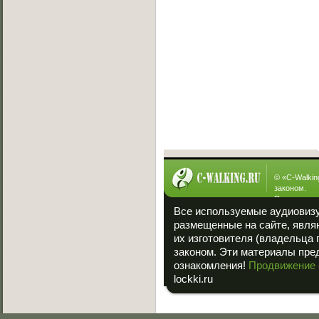
[05.05.2013]
Ever vs Carbon
[05.05.2013]
Fallen vs Viper
[23.01.2013]
ManYson vs. FUIK
[23.01.2013]
Интересное
© «
C-Walkin
законом.
При полном
ссылка на «
Все используемые аудиовиз
размещенные на сайте, явля
их изготовителя (владельца 
законом. Эти материалы пре
ознакомления!
Продвижение 
lockki.ru