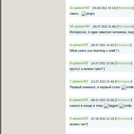
11
xplane767
[
Материал
]
(03.08.2012 15:14)
гавно...
10
xplane767
[
Материал
]
(26.07.2012 11:46)
Интересно, я один заметил человека, по
9
xplane767
[
Материал
]
(26.07.2012 11:42)
What years you learning c-walk?:)
8
xplane767
[
Материал
]
(14.07.2012 15:34)
круто:) а можно трек?:)
7
xplane767
[
Материал
]
(13.07.2012 21:40)
Первый коммент, и первый голос
6
xplane767
[
Материал
]
(08.07.2012 20:26)
сальто в конце в тему
5
xplane767
[
Материал
]
(27.06.2012 21:13)
можно тек?)