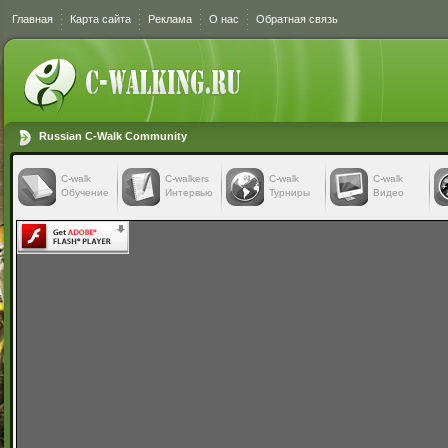
Главная
Карта сайта
Реклама
О нас
Обратная связь
Russian C-Walk Community
C-walk
C-walkers
С-walk
С-walk
Обучение
Интервью
Турниры
Видео