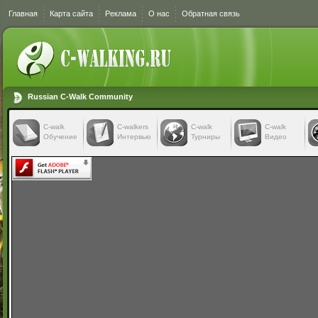
Главная
Карта сайта
Реклама
О нас
Обратная связь
Russian C-Walk Community
C-walk
C-walkers
С-walk
С-walk
Обучение
Интервью
Турниры
Видео