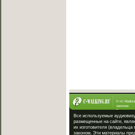
Вызов на баттл
[19.07.2013]
Exsite vs Viper(win)
[10.05.2013]
Sw!T vs Lisig
[05.05.2013]
Ever vs Carbon
[05.05.2013]
Fallen vs Viper
[23.01.2013]
ManYson vs. FUIK
[23.01.2013]
Интересное
© «
C-Walkin
законом.
При полном
ссылка на «
Все используемые аудиовиз
размещенные на сайте, явля
их изготовителя (владельца 
законом. Эти материалы пре