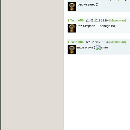
трек не знаю ))
2
Twinki96
[
Материал
]
(11.03.2012 13:39)
Daz Simpson - Teenege life
1
Twinki96
[
Материал
]
(27.02.2012 11:03)
ваще огонь )
Основное меню
Главная страница
Лучшее C-Walk видео
Примеры исполнения
Обучение C-Walk
Фотоальбомы
Музыка
Статьи