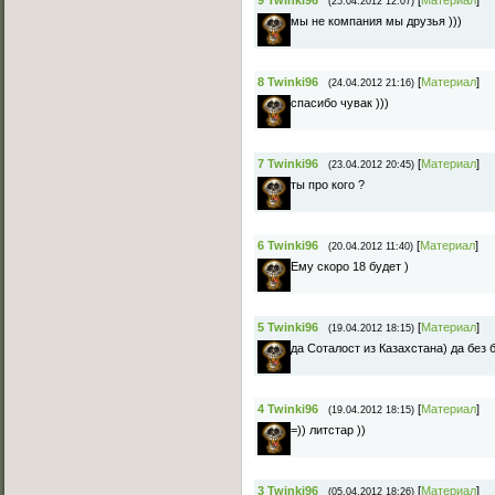
9
Twinki96
[
Материал
]
(25.04.2012 12:07)
мы не компания мы друзья )))
8
Twinki96
[
Материал
]
(24.04.2012 21:16)
спасибо чувак )))
7
Twinki96
[
Материал
]
(23.04.2012 20:45)
ты про кого ?
6
Twinki96
[
Материал
]
(20.04.2012 11:40)
Ему скоро 18 будет )
5
Twinki96
[
Материал
]
(19.04.2012 18:15)
да Соталост из Казахстана) да без 
4
Twinki96
[
Материал
]
(19.04.2012 18:15)
=)) литстар ))
3
Twinki96
[
Материал
]
(05.04.2012 18:26)