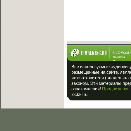
[23.01.2013]
ManYson vs. FUIK
[23.01.2013]
Интересное
© «
C-Walkin
законом.
При полном
ссылка на «
Все используемые аудиовиз
размещенные на сайте, явля
их изготовителя (владельца 
законом. Эти материалы пре
ознакомления!
Продвижение 
lockki.ru