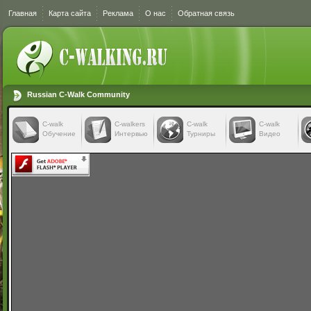
Главная
Карта сайта
Реклама
О нас
Обратная связь
Russian C-Walk Community
C-walk
C-walkers
С-walk
С-walk
Обучение
Интервью
Турниры
Видео