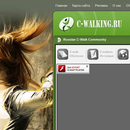
Главная
Карта сайта
Реклама
О нас
Об
Russian C-Walk Community
C-walk
C-walkers
Обучение
Интервью