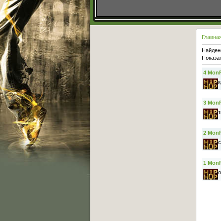
Главна
Найден
Показа
4
Mon
к
3
Mon
т
2
Mon
с
1
Mon
о
Основное меню