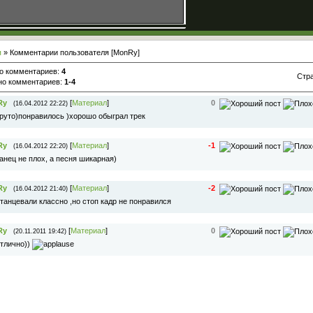
я
» Комментарии пользователя [MonRy]
о комментариев
:
4
Стр
но комментариев
:
1-4
Ry
[
Материал
]
0
(16.04.2012 22:22)
руто)понравилось )хорошо обыграл трек
Ry
[
Материал
]
-1
(16.04.2012 22:20)
анец не плох, а песня шикарная)
Ry
[
Материал
]
-2
(16.04.2012 21:40)
танцевали классно ,но стоп кадр не понравился
Ry
[
Материал
]
0
(20.11.2011 19:42)
тлично))