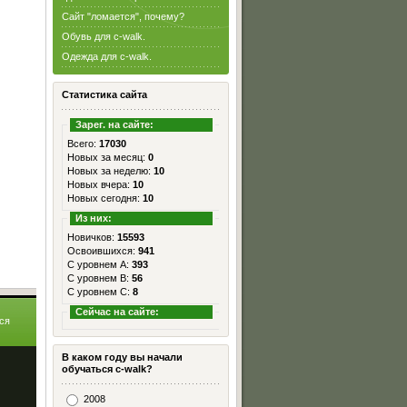
Сайт "ломается", почему?
Обувь для c-walk.
Одежда для c-walk.
Статистика сайта
Зарег. на сайте:
Всего:
17030
Новых за месяц:
0
Новых за неделю:
10
Новых вчера:
10
Новых сегодня:
10
Из них:
Новичков:
15593
Освоившихся:
941
С уровнем А:
393
С уровнем B:
56
С уровнем C:
8
Сейчас на сайте:
ся
я
В каком году вы начали
обучаться c-walk?
2008