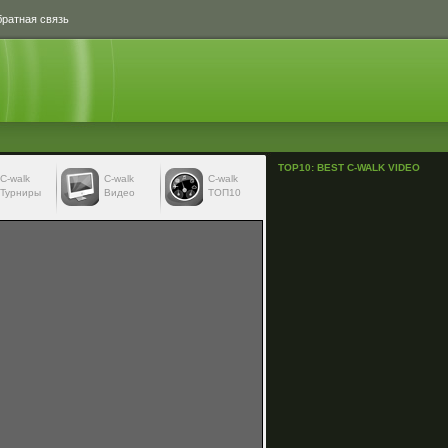
ратная связь
TOP10: BEST C-WALK VIDEO
С-walk
С-walk
C-walk
Турниры
Видео
ТОП10