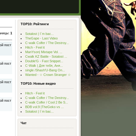
TOP10: Рейтинги
аницы
:
1
Sotalost | I`m bac...
TheGape - Last Video
С-walk Colfer / The Destroy...
Hitch - Feel it
ManYson| Mixtape Vol. ...
Cwalk KZ Battle - Sotalost ...
Double'G - Fast Snippet...
C-Walk | Для тебя, Аня...
single /Shash'U-Bang On...
Wanted - ☆ Crown Stranger ☆
TOP10: Новые видео
Hitch - Feel it
С-walk Colfer / The Destroy...
С-walk Colfer / Cool 2 Be S...
BDB vol.9 |TheGeko vs ...
Sotalost | I`m bac...
Чат