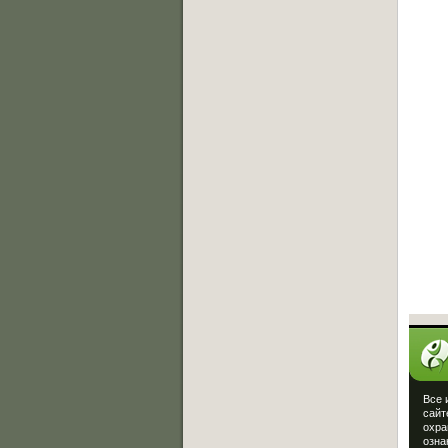
Онлайн баттлы
Вызов на баттл
[19.07.2013]
Exsite vs Viper(win)
[10.05.2013]
Sw!T vs Lisig
[05.05.2013]
Ever vs Carbon
[05.05.2013]
Fallen vs Viper
[23.01.2013]
ManYson vs. FUIK
[23.01.2013]
Интересное
Все 
сайт
охра
озна