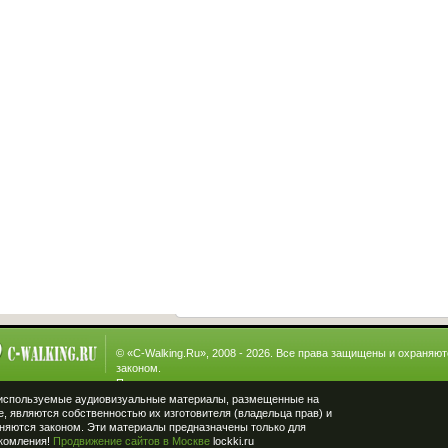
© «
C-Walking.Ru
», 2008 - 2026. Все права защищены и охраняют
законом.
При полном или частичном использовании материалов активна
ссылка на «
c-walking.ru
» обязательна.
Хостинг от
uCoz
используемые аудиовизуальные материалы, размещенные на
е, являются собственностью их изготовителя (владельца прав) и
няются законом. Эти материалы предназначены только для
комления!
Продвижение сайтов в Москве
lockki.ru