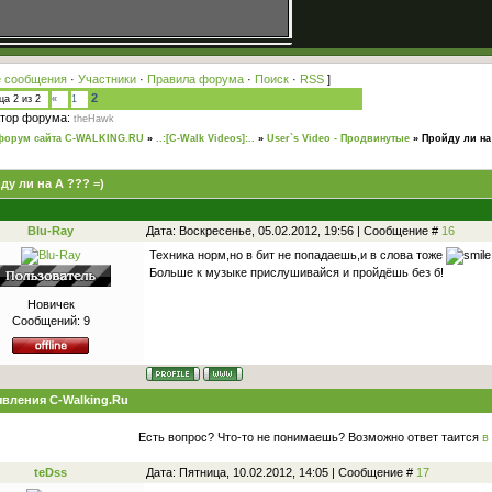
 сообщения
·
Участники
·
Правила форума
·
Поиск
·
RSS
]
2
ица
2
из
2
«
1
тор форума:
theHawk
форум сайта C-WALKING.RU
»
..:[C-Walk Videos]:..
»
User`s Video - Продвинутые
»
Пройду ли на
ду ли на А ??? =)
Blu-Ray
Дата: Воскресенье, 05.02.2012, 19:56 | Сообщение #
16
Техника норм,но в бит не попадаешь,и в слова тоже
Больше к музыке прислушивайся и пройдёшь без б!
Новичек
Сообщений:
9
вления C-Walking.Ru
Есть вопрос? Что-то не понимаешь? Возможно ответ таится
в
teDss
Дата: Пятница, 10.02.2012, 14:05 | Сообщение #
17