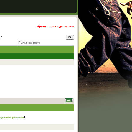
Архив - только для чтения
 А
 данном разделе
!