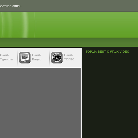
ратная связь
TOP10: BEST C-WALK VIDEO
С-walk
С-walk
C-walk
Турниры
Видео
ТОП10