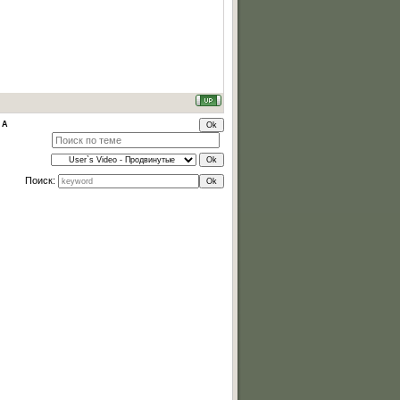
 А
Поиск: