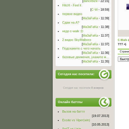
[
dancebize
- 22:15]
HitcH - Feel it
[
C-W
- 18:59]
первое видео
[
Ma3aFaKa
- 11:39]
Сдам на А?
[
Ma3aFaKa
- 11:38]
недо c-walk :D
[
Ma3aFaKa
- 11:37]
2 видос SkyMalboro
C-Walk 
[
Ma3aFaKa
- 11:37]
??? =)
Подскажите с чего начать
Стран
[
Ma3aFaKa
- 11:36]
базовые движения, укажите м...
[
Ma3aFaKa
- 11:35]
Сегодня нас посетили:
Сегодня нас посетили
0 юзеров
Онлайн баттлы
Вызов на баттл
[19.07.2013]
Exsite vs Viper(win)
[10.05.2013]
Sw!T vs Lisig