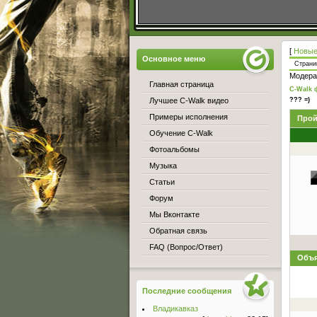
[
Новые
Основное меню
Стран
Модера
Главная страница
C-Walk 
Лучшее C-Walk видео
??? =)
Примеры исполнения
Прой
Обучение C-Walk
Фотоальбомы
Музыка
Статьи
Форум
Мы Вконтакте
Обратная связь
FAQ (Вопрос/Ответ)
Объя
Последние сообщения
Владикавказ