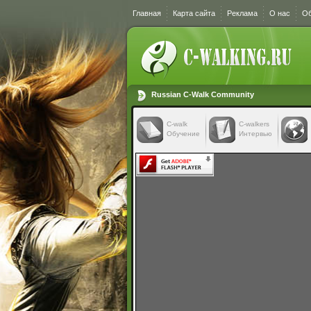
Главная
Карта сайта
Реклама
О нас
Об
Russian C-Walk Community
C-walk
C-walkers
Обучение
Интервью