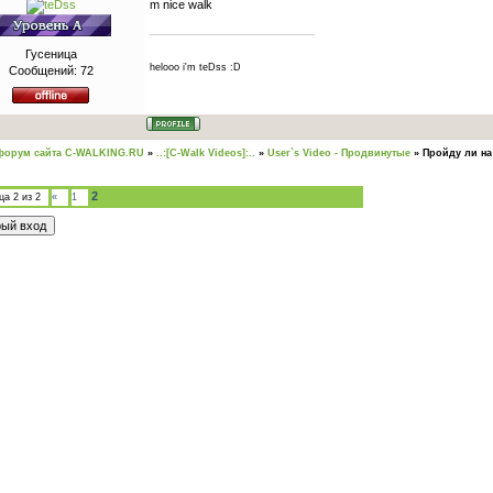
m nice walk
Гусеница
helooo i'm teDss :D
Сообщений:
72
форум сайта C-WALKING.RU
»
..:[C-Walk Videos]:..
»
User`s Video - Продвинутые
»
Пройду ли на
2
ица
2
из
2
«
1