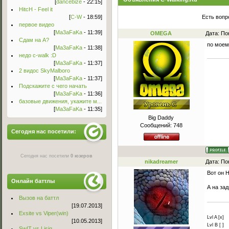
[
dancebize
- 22:15]
HitcH - Feel it
[
C-W
- 18:59]
Есть вопр
первое видео
[
Ma3aFaKa
- 11:39]
OMEGA
Дата: По
Сдам на А?
по моем
[
Ma3aFaKa
- 11:38]
недо c-walk :D
[
Ma3aFaKa
- 11:37]
2 видос SkyMalboro
[
Ma3aFaKa
- 11:37]
Подскажите с чего начать
[
Ma3aFaKa
- 11:36]
базовые движения, укажите м...
[
Ma3aFaKa
- 11:35]
Big Daddy
Сообщений:
748
Сегодня нас посетили:
Сегодня нас посетили
0 юзеров
nikadreamer
Дата: По
Вот он 
Онлайн баттлы
А на зад
Вызов на баттл
[19.07.2013]
Exsite vs Viper(win)
Lvl A [x]
[10.05.2013]
Lvl B [ ]
Sw!T vs Lisig