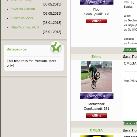
Lvl C [ ]
[05.05.2013]
Battles
Ever vs Carbon
Про
[05.05.2013]
Сообщений:
308
Wins:
Fallen vs Viper
vs Declan 
[23.01.2013]
vs Cajo (3
ManYson vs. FUIK
vs Oz [KO
[23.01.2013]
Losses:
vs Frome
Интересное
Exinic
Дата: По
This feature is for Premium users
OMEGA T
only!
http://vk
Мегатапок
Сообщений:
151
OMEGA
Дата: По