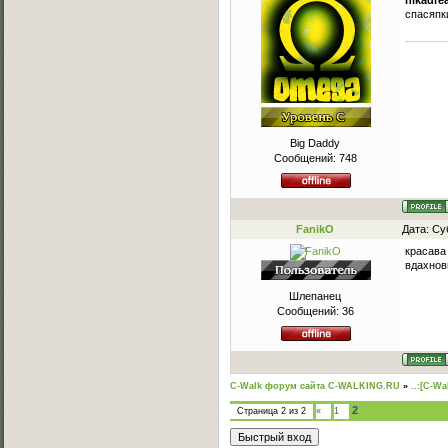
nikadre
спасяпк
Big Daddy
Сообщений:
748
FanikO
Дата: Су
красава
вдахнов
Шлепанец
Сообщений:
36
C-Walk форум сайта C-WALKING.RU
»
..:[C-Wa
2
Страница
2
из
2
«
1