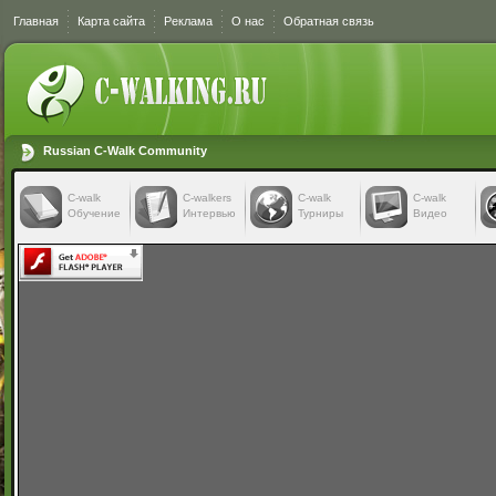
Главная
Карта сайта
Реклама
О нас
Обратная связь
Russian C-Walk Community
C-walk
C-walkers
С-walk
С-walk
Обучение
Интервью
Турниры
Видео