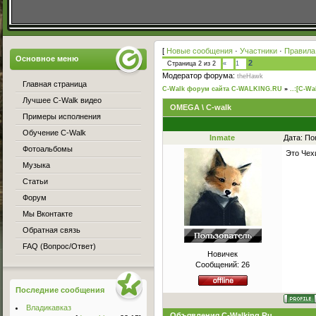
[
Новые сообщения
·
Участники
·
Правила
Основное меню
2
Страница
2
из
2
«
1
Модератор форума:
theHawk
Главная страница
C-Walk форум сайта C-WALKING.RU
»
..:[C-Wa
Лучшее C-Walk видео
OMEGA \ C-walk
Примеры исполнения
Обучение C-Walk
Inmate
Дата: По
Фотоальбомы
Это Чех
Музыка
Статьи
Форум
Мы Вконтакте
Обратная связь
FAQ (Вопрос/Ответ)
Новичек
Сообщений:
26
Последние сообщения
Владикавказ
Объявления C-Walking.Ru