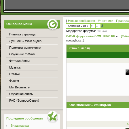
[
Новые сообщения
·
Участники
·
Правила
Основное меню
2
Страница
2
из
2
«
1
Модератор форума:
theHawk
Главная страница
C-Walk форум сайта C-WALKING.RU
»
..:[C-Wa
Лучшее C-Walk видео
пожалуйста...)
Примеры исполнения
Стаж 1 месяц
Обучение C-Walk
Фотоальбомы
Музыка
Статьи
Форум
Мы Вконтакте
Обратная связь
FAQ (Вопрос/Ответ)
Объявления C-Walking.Ru
Последние сообщения
Владикавказ