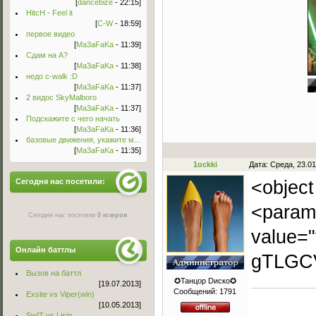
[
dancebize
- 22:15]
HitcH - Feel it
[
C-W
- 18:59]
первое видео
[
Ma3aFaKa
- 11:39]
Сдам на А?
[
Ma3aFaKa
- 11:38]
недо c-walk :D
[
Ma3aFaKa
- 11:37]
2 видос SkyMalboro
[
Ma3aFaKa
- 11:37]
Подскажите с чего начать
[
Ma3aFaKa
- 11:36]
базовые движения, укажите м...
[
Ma3aFaKa
- 11:35]
1ockki
Дата: Среда, 23.0
<object
Сегодня нас посетили:
<param 
Сегодня нас посетили
0 юзеров
value=
Онлайн баттлы
gTLGCV
Вызов на баттл
✪Танцор Dиско✪
[19.07.2013]
Сообщений:
1791
Exsite vs Viper(win)
[10.05.2013]
Sw!T vs Lisig