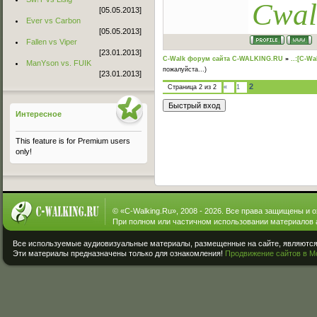
Cwal
[05.05.2013]
Ever vs Carbon
[05.05.2013]
Fallen vs Viper
[23.01.2013]
C-Walk форум сайта C-WALKING.RU
»
..:[C-Wa
ManYson vs. FUIK
пожалуйста...)
[23.01.2013]
2
Страница
2
из
2
«
1
Интересное
This feature is for Premium users
only!
© «
C-Walking.Ru
», 2008 - 2026. Все права защищены и 
При полном или частичном использовании материалов 
Все используемые аудиовизуальные материалы, размещенные на сайте, являются 
Эти материалы предназначены только для ознакомления!
Продвижение сайтов в М