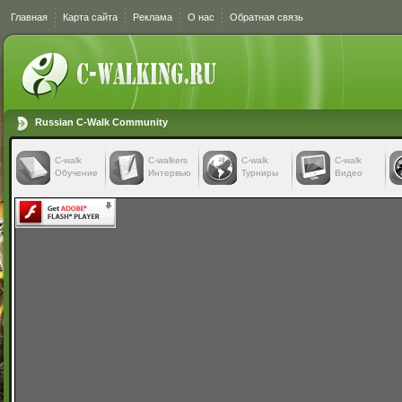
Главная
Карта сайта
Реклама
О нас
Обратная связь
Russian C-Walk Community
C-walk
C-walkers
С-walk
С-walk
Обучение
Интервью
Турниры
Видео