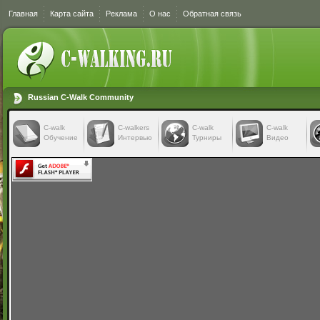
Главная
Карта сайта
Реклама
О нас
Обратная связь
Russian C-Walk Community
C-walk
C-walkers
С-walk
С-walk
Обучение
Интервью
Турниры
Видео