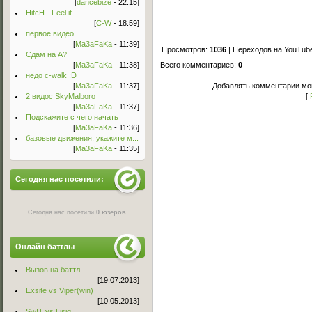
[
dancebize
- 22:15]
HitcH - Feel it
[
C-W
- 18:59]
первое видео
[
Ma3aFaKa
- 11:39]
Просмотров:
1036
| Переходов на YouTub
Сдам на А?
[
Ma3aFaKa
- 11:38]
Всего комментариев
:
0
недо c-walk :D
[
Ma3aFaKa
- 11:37]
Добавлять комментарии мог
2 видос SkyMalboro
[
[
Ma3aFaKa
- 11:37]
Подскажите с чего начать
[
Ma3aFaKa
- 11:36]
базовые движения, укажите м...
[
Ma3aFaKa
- 11:35]
Сегодня нас посетили:
Сегодня нас посетили
0 юзеров
Онлайн баттлы
Вызов на баттл
[19.07.2013]
Exsite vs Viper(win)
[10.05.2013]
Sw!T vs Lisig